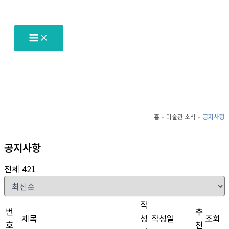
텐
츠
로
건
너
뛰
기
홈
미술관 소식
공지사항
공지사항
전체 421
작
번
추
제목
성
작성일
조회
호
천