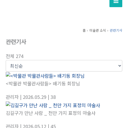
텐
츠
로
건
홈
미술관 소식
관련기사
너
관련기사
뛰
기
전체 274
<박물관 박물관사람들> 배기동 회장님
관리자
| 2026.05.29
| 38
김길구가 만난 사람 _ 천만 가지 표정의 마술사
관리자
| 2026.05.12
| 45