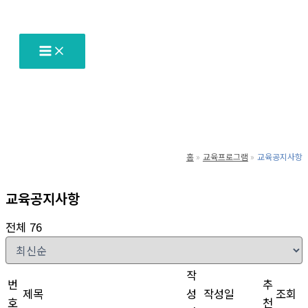
텐
츠
로
건
너
뛰
기
홈
교육프로그램
교육공지사항
교육공지사항
전체 76
작
번
추
제목
성
작성일
조회
호
천