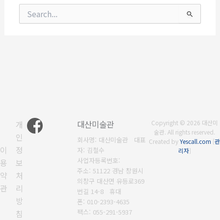
검
색
대
상
개
대산미술관
Copyright © 2026 대산미
술관. All rights reserved.
인
회사명: 대산미술관 대표
Created by
Yescall.com
[
관
이
정
자: 김철수
리자
]
사업자등록번호:
용
보
주소: 51122 경남 창원시
약
처
의창구 대산면 유등로369
관
리
번길 14-8 휴대
방
폰
: 010-2393-4635
팩스:
055-291-5937
침