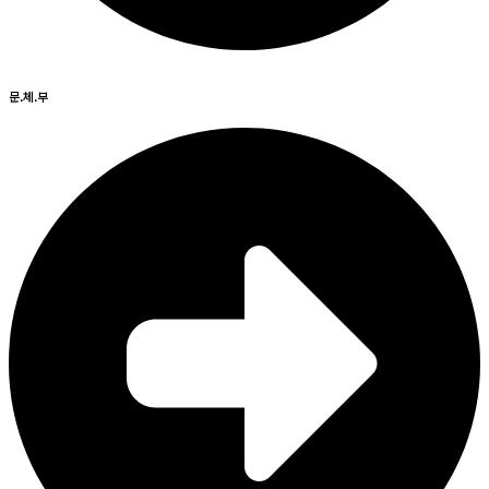
문.체.부