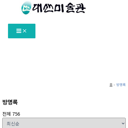
텐
츠
로
건
너
뛰
기
홈
방명록
방명록
전체 756