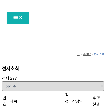
텐
츠
로
건
너
뛰
기
홈
게시판
전시소식
전시소식
전체 288
작
번
추
조
제목
성
작성일
호
천
회