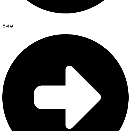
문.체.부