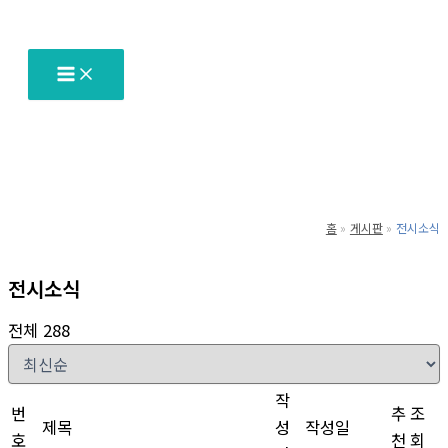
텐
츠
로
건
너
뛰
기
홈
게시판
전시소식
전시소식
전체 288
작
번
추
조
제목
성
작성일
호
천
회