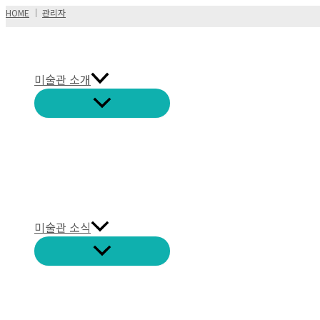
콘
HOME
│
관리자
텐
츠
로
미술관 소개
건
너
뛰
기
미술관 소식