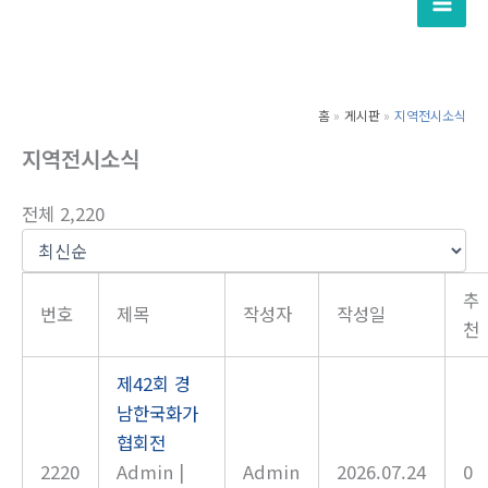
텐
츠
로
건
홈
게시판
지역전시소식
너
지역전시소식
뛰
기
전체 2,220
추
번호
제목
작성자
작성일
천
제42회 경
남한국화가
협회전
2220
Admin
|
Admin
2026.07.24
0