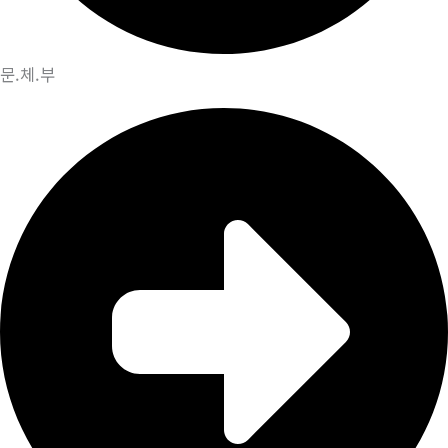
문.체.부