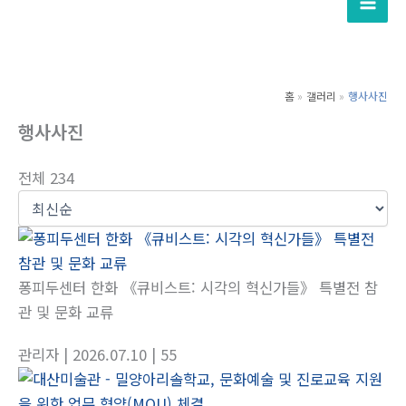
텐
츠
로
건
홈
갤러리
행사사진
너
행사사진
뛰
기
전체 234
퐁피두센터 한화 《큐비스트: 시각의 혁신가들》 특별전 참
관 및 문화 교류
관리자
| 2026.07.10
| 55