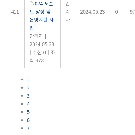
“2024 도슨
관
411
트 양성 및
리
2024.05.23
0
9
운영지원 사
자
업”
관리자
|
2024.05.23
|
추천 0
|
조
회 978
1
2
3
4
5
6
7