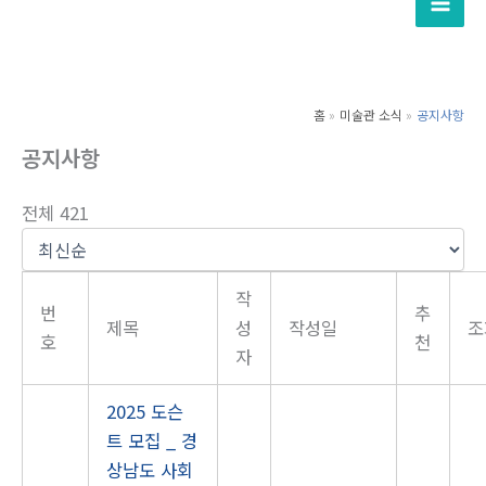
텐
츠
로
건
홈
미술관 소식
공지사항
너
공지사항
뛰
기
전체 421
작
번
추
제목
성
작성일
조
호
천
자
2025 도슨
트 모집 _ 경
상남도 사회