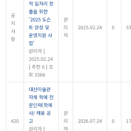
적 일자리 창
출을 위한
공
'2025 도슨
관
지
트 양성 및
리
2025.02.24
0
3
사
운영지원 사
자
항
업'
관리자
|
2025.02.24
|
추천 0
|
조
회 3366
대산미술관
자체 학예 전
문인력(학예
사) 채용 공
관
420
고
리
2026.07.24
0
1
관리자
|
자