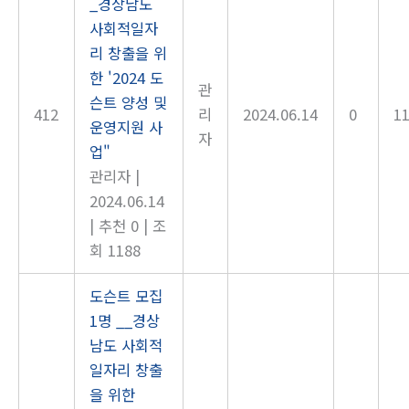
_경상남도
사회적일자
리 창출을 위
한 '2024 도
관
슨트 양성 및
412
리
2024.06.14
0
1
운영지원 사
자
업"
관리자
|
2024.06.14
|
추천 0
|
조
회 1188
도슨트 모집
1명 __경상
남도 사회적
일자리 창출
을 위한