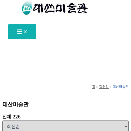
텐
츠
로
건
너
뛰
기
홈
갤러리
대산미술관
대산미술관
전체 226