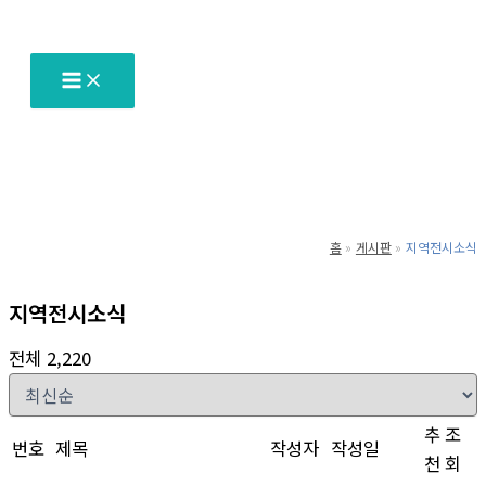
텐
츠
로
건
너
뛰
기
홈
게시판
지역전시소식
지역전시소식
전체 2,220
추
조
번호
제목
작성자
작성일
천
회