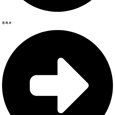
문.체.부