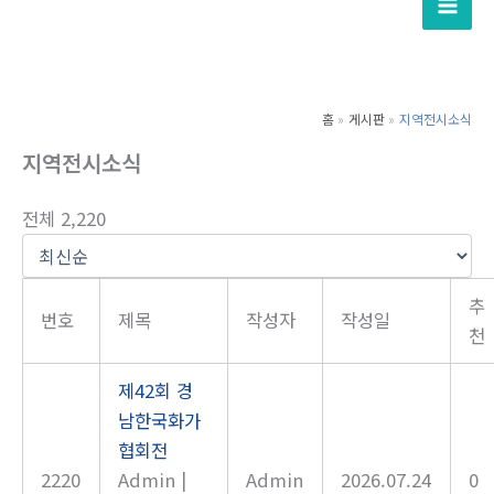
텐
츠
로
건
홈
게시판
지역전시소식
너
지역전시소식
뛰
기
전체 2,220
추
번호
제목
작성자
작성일
천
제42회 경
남한국화가
협회전
2220
Admin
|
Admin
2026.07.24
0