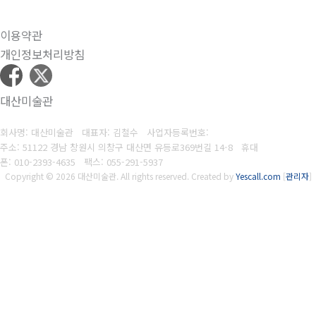
이용약관
개인정보처리방침
대산미술관
회사명: 대산미술관 대표자: 김철수
사업자등록번호:
주소: 51122 경남 창원시 의창구 대산면 유등로369번길 14-8 휴대
폰
: 010-2393-4635
팩스:
055-291-5937
Copyright © 2026 대산미술관. All rights reserved.
Created by
Yescall.com
[
관리자
]