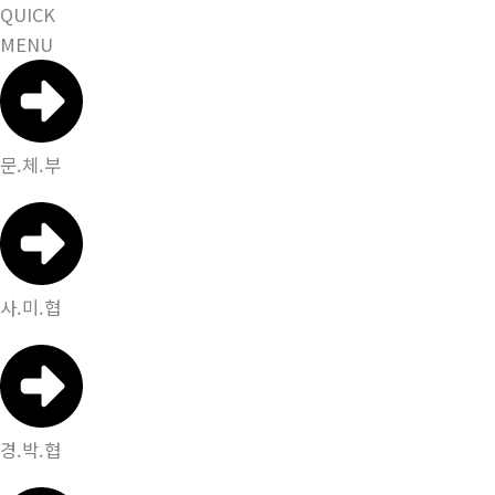
QUICK
MENU
문.체.부
사.미.협
경.박.협