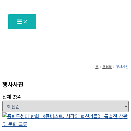
텐
츠
로
건
너
뛰
기
홈
갤러리
행사사진
행사사진
전체 234