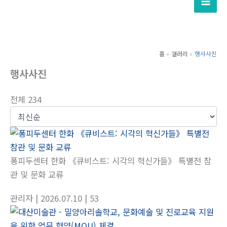
텐
츠
로
건
홈
갤러리
행사사진
너
행사사진
뛰
기
전체 234
퐁피두센터 한화 《큐비스트: 시각의 혁신가들》 특별전 참
관 및 문화 교류
관리자
| 2026.07.10
| 53